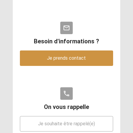
mail_outline
Besoin d'informations ?
Je prends contact
phone
On vous rappelle
Je souhaite être rappelé(e)