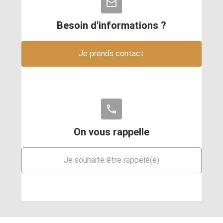
mail_outline
Besoin d'informations ?
Je prends contact
phone
On vous rappelle
Je souhaite être rappelé(e)