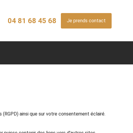
04 81 68 45 68
Je prends contact
s (RGPD) ainsi que sur votre consentement éclairé.
er puisse contenir des liens vers d'autres sites