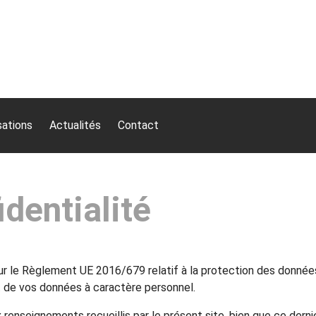
sations
Actualités
Contact
identialité
sur le Règlement UE 2016/679 relatif à la protection des donnée
nt de vos données à caractère personnel.
 renseignements recueillis par le présent site, bien que ce derni