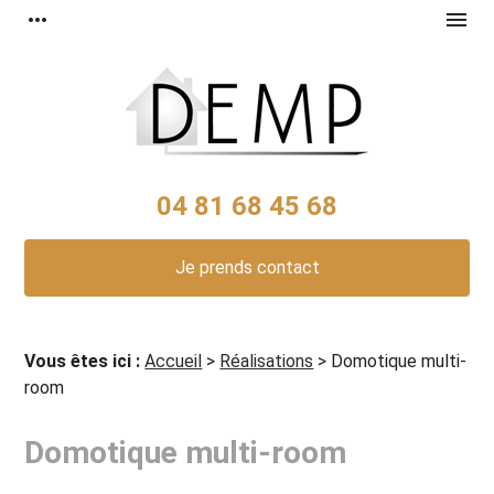
Panneau de gestion des cookies
more_horiz
menu
04 81 68 45 68
Je prends contact
Vous êtes ici :
Accueil
>
Réalisations
>
Domotique multi-
room
Domotique multi-room