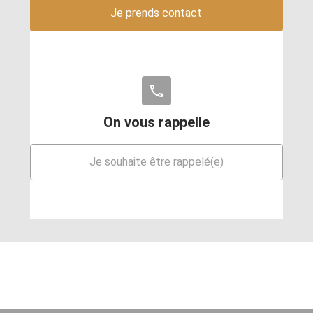
Je prends contact
phone
On vous rappelle
Je souhaite être rappelé(e)